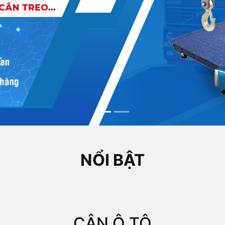
NỔI BẬT
CÂN Ô TÔ