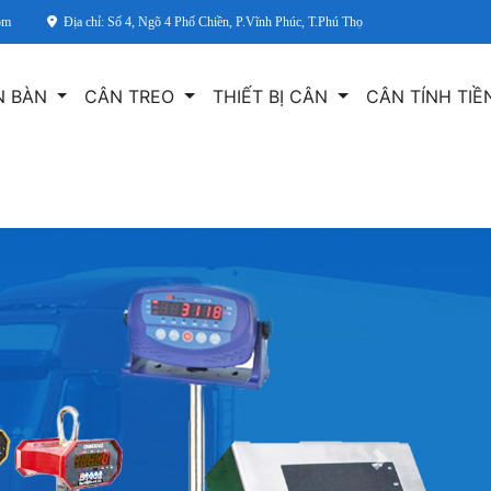
om
Địa chỉ: Số 4, Ngõ 4 Phố Chiền, P.Vĩnh Phúc, T.Phú Thọ
N BÀN
CÂN TREO
THIẾT BỊ CÂN
CÂN TÍNH TI