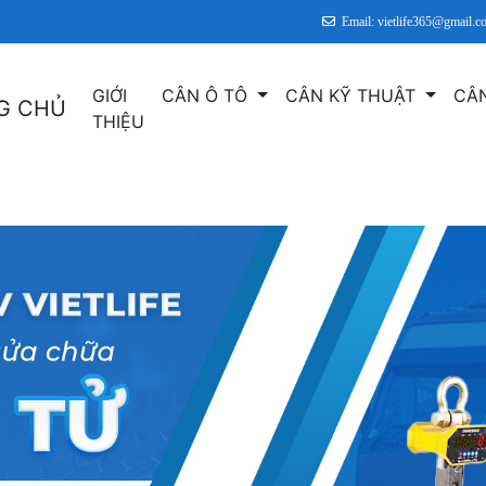
Email: vietlife365@gmail.c
GIỚI
CÂN Ô TÔ
CÂN KỸ THUẬT
CÂ
G CHỦ
THIỆU