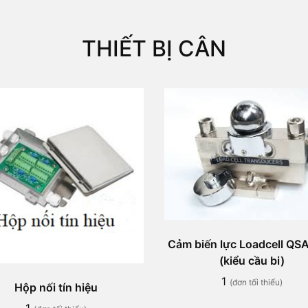
THIẾT BỊ CÂN
Cảm biến lực Loadcell QS
(kiểu cầu bi)
1
(đơn tối thiểu)
Hộp nối tín hiệu